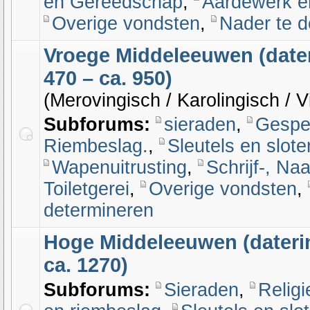
en Gereedschap
,
Aardewerk e
Overige vondsten
,
Nader te d
Vroege Middeleeuwen (dater
470 – ca. 950)
(Merovingisch / Karolingisch / V
Subforums:
sieraden
,
Gespe
Riembeslag.
,
Sleutels en slote
Wapenuitrusting
,
Schrijf-, Naa
Toiletgerei
,
Overige vondsten
,
determineren
Hoge Middeleeuwen (daterin
ca. 1270)
Subforums:
Sieraden
,
Religi