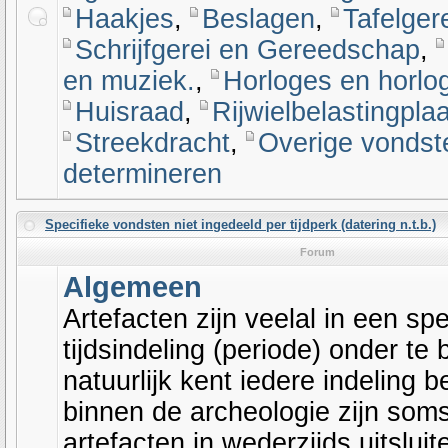
Haakjes
,
Beslagen
,
Tafelgere
Schrijfgerei en Gereedschap
,
en muziek.
,
Horloges en horlog
Huisraad
,
Rijwielbelastingplaa
Streekdracht
,
Overige vondst
determineren
Specifieke vondsten niet ingedeeld per tijdperk (datering n.t.b.)
Forum
Algemeen
Artefacten zijn veelal in een spe
tijdsindeling (periode) onder te
natuurlijk kent iedere indeling 
binnen de archeologie zijn soms 
artefacten in wederzijds uitslui