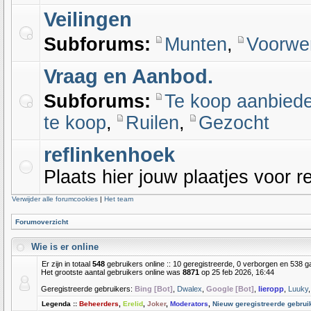
Veilingen
Subforums:
Munten
,
Voorwe
Vraag en Aanbod.
Subforums:
Te koop aanbied
te koop
,
Ruilen
,
Gezocht
reflinkenhoek
Plaats hier jouw plaatjes voor re
Verwijder alle forumcookies
|
Het team
Forumoverzicht
Wie is er online
Er zijn in totaal
548
gebruikers online :: 10 geregistreerde, 0 verborgen en 538 g
Het grootste aantal gebruikers online was
8871
op 25 feb 2026, 16:44
Geregistreerde gebruikers:
Bing [Bot]
,
Dwalex
,
Google [Bot]
,
lieropp
,
Luuky
Legenda ::
Beheerders
,
Erelid
,
Joker
,
Moderators
,
Nieuw geregistreerde gebrui