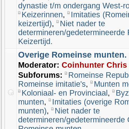
dynastie t/m ondergang West-r
Keizerinnen
,
Imitaties (Rome
keizertijd)
,
Niet nader te
determineren/gedetermineerde
Keizertijd.
Overige Romeinse munten.
Moderator:
Coinhunter Chris
Subforums:
Romeinse Republ
Romeinse imitatie's
,
Munten me
Koloniaal- en Provinciaal
,
Byz
munten
,
Imitaties (overige Ro
munten)
,
Niet nader te
determineren/gedetermineerde 
Romeinse munten.