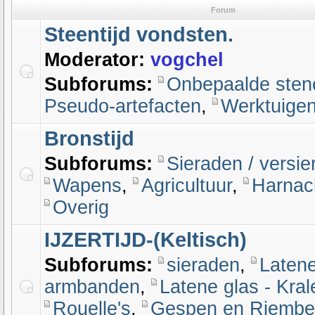
Forum
Steentijd vondsten.
Moderator:
vogchel
Subforums:
Onbepaalde sten
Pseudo-artefacten
,
Werktuige
Bronstijd
Subforums:
Sieraden / versie
Wapens
,
Agricultuur
,
Harnac
Overig
IJZERTIJD-(Keltisch)
Subforums:
sieraden
,
Latene
armbanden
,
Latene glas - Kra
Rouelle's
,
Gespen en Riembe