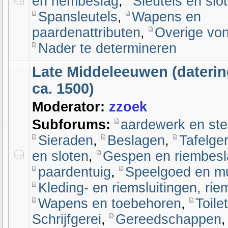
en riembeslag
,
Sleutels en slo
Spansleutels
,
Wapens en
paardenattributen
,
Overige vo
Nader te determineren
Late Middeleeuwen (daterin
ca. 1500)
Moderator:
zzoek
Subforums:
aardewerk en st
Sieraden
,
Beslagen
,
Tafelger
en sloten
,
Gespen en riembesl
paardentuig
,
Speelgoed en m
Kleding- en riemsluitingen, ri
Wapens en toebehoren
,
Toile
Schrijfgerei
,
Gereedschappen