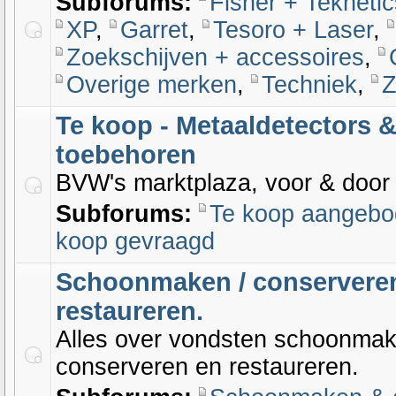
Subforums:
Fisher + Teknetic
XP
,
Garret
,
Tesoro + Laser
,
Zoekschijven + accessoires
,
Overige merken
,
Techniek
,
Z
Te koop - Metaaldetectors 
toebehoren
BVW's marktplaza, voor & door
Subforums:
Te koop aangeb
koop gevraagd
Schoonmaken / conservere
restaureren.
Alles over vondsten schoonmak
conserveren en restaureren.