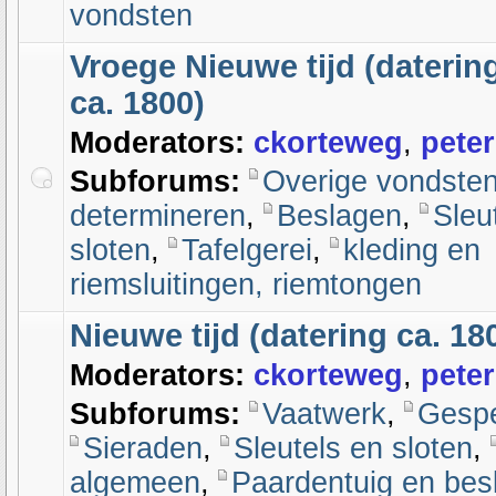
vondsten
Vroege Nieuwe tijd (datering
ca. 1800)
Moderators:
ckorteweg
,
peter
Subforums:
Overige vondste
determineren
,
Beslagen
,
Sleu
sloten
,
Tafelgerei
,
kleding en
riemsluitingen, riemtongen
Nieuwe tijd (datering ca. 18
Moderators:
ckorteweg
,
peter
Subforums:
Vaatwerk
,
Gesp
Sieraden
,
Sleutels en sloten
,
algemeen
,
Paardentuig en bes