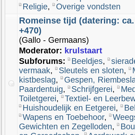
Religie
,
Overige vondsten
Romeinse tijd (datering: ca. 
+470)
(Gallo - Germaans)
Moderator:
krulstaart
Subforums:
Beeldjes
,
sierad
vermaak
,
Sleutels en sloten
,
kistbeslag
,
Gespen, Riembesl
Paardentuig
,
Schrijfgerei
,
Med
Toiletgerei
,
Textiel- en Leerbe
Huishoudelijk en Eetgerei
,
Bel
Wapens en Toebehoor
,
Weegs
Gewichten en Zegelloden
,
Bou