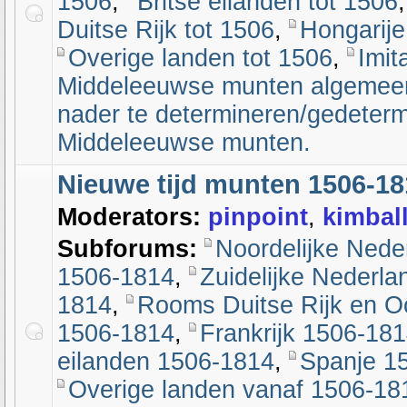
1506
,
Britse eilanden tot 1506
Duitse Rijk tot 1506
,
Hongarije
Overige landen tot 1506
,
Imit
Middeleeuwse munten algemee
nader te determineren/gedeter
Middeleeuwse munten.
Nieuwe tijd munten 1506-18
Moderators:
pinpoint
,
kimbal
Subforums:
Noordelijke Nede
1506-1814
,
Zuidelijke Nederl
1814
,
Rooms Duitse Rijk en Oo
1506-1814
,
Frankrijk 1506-18
eilanden 1506-1814
,
Spanje 1
Overige landen vanaf 1506-18