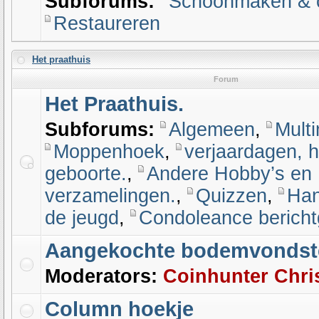
Subforums:
Schoonmaken & c
Restaureren
Het praathuis
Forum
Het Praathuis.
Subforums:
Algemeen
,
Mult
Moppenhoek
,
verjaardagen, h
geboorte.
,
Andere Hobby’s en
verzamelingen.
,
Quizzen
,
Han
de jeugd
,
Condoleance bericht
Aangekochte bodemvondst
Moderators:
Coinhunter Chri
Column hoekje