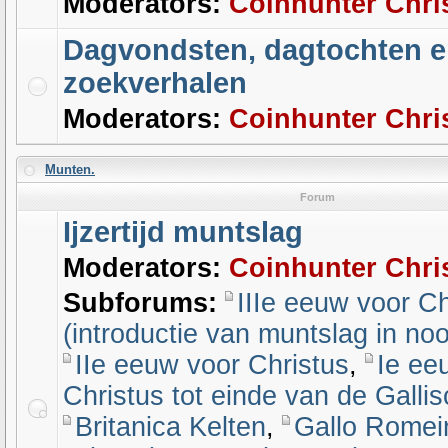
Moderators:
Coinhunter Chri
Dagvondsten, dagtochten 
zoekverhalen
Moderators:
Coinhunter Chri
Munten.
Forum
Ijzertijd muntslag
Moderators:
Coinhunter Chri
Subforums:
IIIe eeuw voor Ch
(introductie van muntslag in noo
IIe eeuw voor Christus
,
Ie ee
Christus tot einde van de Galli
Britanica Kelten
,
Gallo Romei