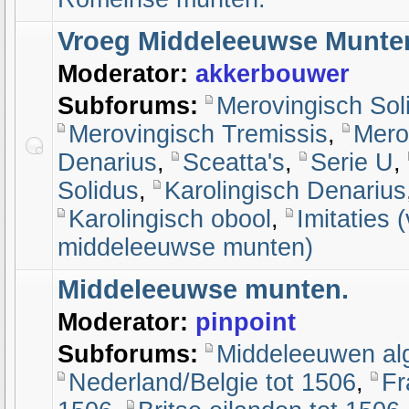
Vroeg Middeleeuwse Munte
Moderator:
akkerbouwer
Subforums:
Merovingisch Sol
Merovingisch Tremissis
,
Mero
Denarius
,
Sceatta's
,
Serie U
,
Solidus
,
Karolingisch Denarius
Karolingisch obool
,
Imitaties 
middeleeuwse munten)
Middeleeuwse munten.
Moderator:
pinpoint
Subforums:
Middeleeuwen a
Nederland/Belgie tot 1506
,
Fr