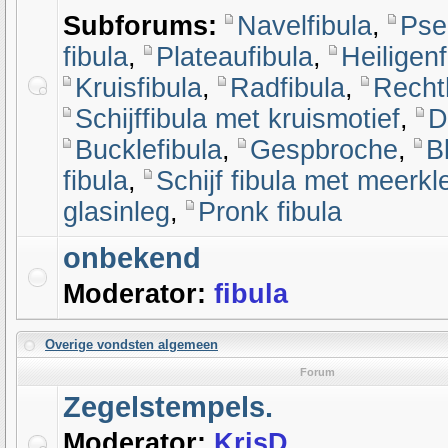
Subforums:
Navelfibula
,
Pse
fibula
,
Plateaufibula
,
Heiligenf
Kruisfibula
,
Radfibula
,
Recht
Schijffibula met kruismotief
,
D
Bucklefibula
,
Gespbroche
,
B
fibula
,
Schijf fibula met meerkl
glasinleg
,
Pronk fibula
onbekend
Moderator:
fibula
Overige vondsten algemeen
Forum
Zegelstempels.
Moderator:
KrisD