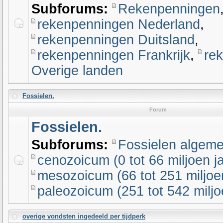
Subforums:
Rekenpenningen
rekenpenningen Nederland
,
rekenpenningen Duitsland
,
rekenpenningen Frankrijk
,
re
Overige landen
Fossielen.
Forum
Fossielen.
Subforums:
Fossielen algem
cenozoicum (0 tot 66 miljoen ja
mesozoicum (66 tot 251 miljoen
paleozoicum (251 tot 542 miljo
overige vondsten ingedeeld per tijdperk