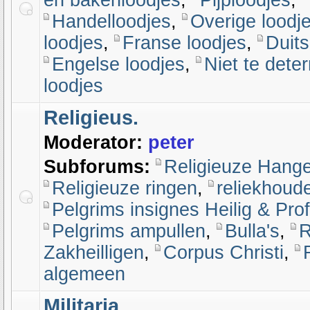
en bakenloodjes
,
Pijploodjes
,
Handelloodjes
,
Overige loodj
loodjes
,
Franse loodjes
,
Duits
Engelse loodjes
,
Niet te dete
loodjes
Religieus.
Moderator:
peter
Subforums:
Religieuze Hang
Religieuze ringen
,
reliekhoud
Pelgrims insignes Heilig & Pro
Pelgrims ampullen
,
Bulla's
,
R
Zakheilligen
,
Corpus Christi
,
algemeen
Militaria.