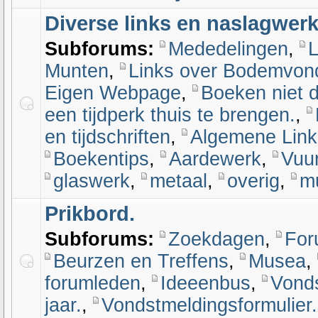
Diverse links en naslagwerk
Subforums:
Mededelingen
,
L
Munten
,
Links over Bodemvon
Eigen Webpage
,
Boeken niet d
een tijdperk thuis te brengen.
,
en tijdschriften
,
Algemene Link
Boekentips
,
Aardewerk
,
Vuu
glaswerk
,
metaal
,
overig
,
m
Prikbord.
Subforums:
Zoekdagen
,
For
Beurzen en Treffens
,
Musea
,
forumleden
,
Ideeenbus
,
Vonds
jaar.
,
Vondstmeldingsformulier.