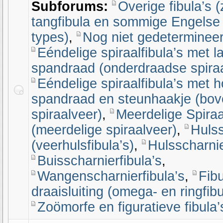
Subforums:
Overige fibula’s 
tangfibula en sommige Engelse 
types)
,
Nog niet gedetermineer
Eéndelige spiraalfibula’s met l
spandraad (onderdraadse spiraa
Eéndelige spiraalfibula’s met 
spandraad en steunhaakje (bo
spiraalveer)
,
Meerdelige Spiraa
(meerdelige spiraalveer)
,
Hulss
(veerhulsfibula’s)
,
Hulsscharnie
Buisscharnierfibula’s
,
Wangenscharnierfibula’s
,
Fibu
draaisluiting (omega- en ringfibu
Zoömorfe en figuratieve fibula’