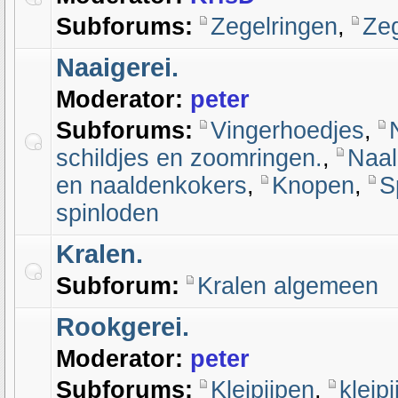
Subforums:
Zegelringen
,
Ze
Naaigerei.
Moderator:
peter
Subforums:
Vingerhoedjes
,
schildjes en zoomringen.
,
Naal
en naaldenkokers
,
Knopen
,
S
spinloden
Kralen.
Subforum:
Kralen algemeen
Rookgerei.
Moderator:
peter
Subforums:
Kleipijpen
,
kleip