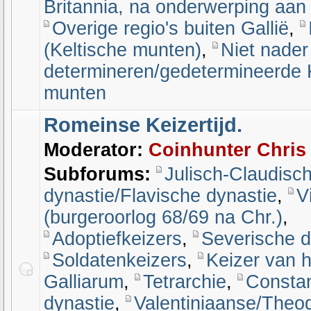
Britannia, na onderwerping aa
Overige regio's buiten Gallië
,
(Keltische munten)
,
Niet nader
determineren/gedetermineerde 
munten
Romeinse Keizertijd.
Moderator:
Coinhunter Chris
Subforums:
Julisch-Claudisc
dynastie/Flavische dynastie
,
V
(burgeroorlog 68/69 na Chr.)
,
Adoptiefkeizers
,
Severische d
Soldatenkeizers
,
Keizer van 
Galliarum
,
Tetrarchie
,
Constan
dynastie
,
Valentiniaanse/Theo