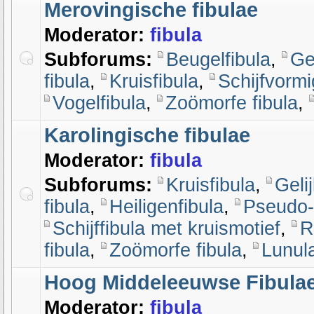
Merovingische fibulae
Moderator:
fibula
Subforums:
Beugelfibula
,
Ge
fibula
,
Kruisfibula
,
Schijfvormi
Vogelfibula
,
Zoömorfe fibula
,
Karolingische fibulae
Moderator:
fibula
Subforums:
Kruisfibula
,
Geli
fibula
,
Heiligenfibula
,
Pseudo-
Schijffibula met kruismotief
,
R
fibula
,
Zoömorfe fibula
,
Lunula
Hoog Middeleeuwse Fibula
Moderator:
fibula