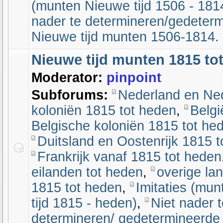
(munten Nieuwe tijd 1506 - 181
nader te determineren/gedeter
Nieuwe tijd munten 1506-1814.
Nieuwe tijd munten 1815 to
Moderator:
pinpoint
Subforums:
Nederland en Ne
koloniën 1815 tot heden
,
Belgi
Belgische koloniën 1815 tot he
Duitsland en Oostenrijk 1815 
Frankrijk vanaf 1815 tot heden
eilanden tot heden
,
overige la
1815 tot heden
,
Imitaties (mu
tijd 1815 - heden)
,
Niet nader t
determineren/ gedetermineerde 