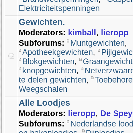
Elektriciteitspenningen
Gewichten.
Moderators:
kimball
,
lieropp
Subforums:
Muntgewichten
,
Apotheekgewichten
,
Pijlgewi
Blokgewichten
,
Graangewich
knopgewichten
,
Netverzwaar
te delen gewichten
,
Toebehore
Weegschalen
Alle Loodjes
Moderators:
lieropp
,
De Spey
Subforums:
Nederlandse lood