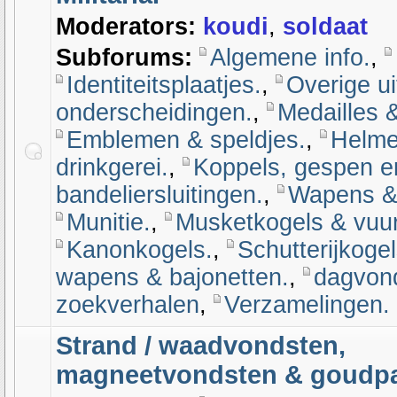
Moderators:
koudi
,
soldaat
Subforums:
Algemene info.
,
Identiteitsplaatjes.
,
Overige ui
onderscheidingen.
,
Medailles &
Emblemen & speldjes.
,
Helme
drinkgerei.
,
Koppels, gespen e
bandeliersluitingen.
,
Wapens & a
Munitie.
,
Musketkogels & vuu
Kanonkogels.
,
Schutterijkoge
wapens & bajonetten.
,
dagvon
zoekverhalen
,
Verzamelingen.
Strand / waadvondsten,
magneetvondsten & goudp