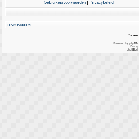
Gebruikersvoorwaarden
|
Privacybeleid
Forumoverzicht
Ga naar
Powered by
phpBB
Desig
phpBB.nl 