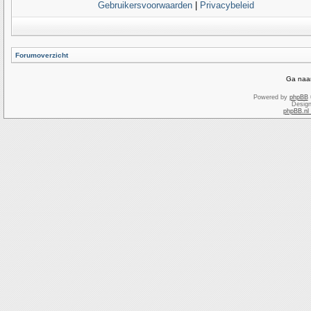
Gebruikersvoorwaarden
|
Privacybeleid
Forumoverzicht
Ga naar
Powered by
phpBB
Desig
phpBB.nl 