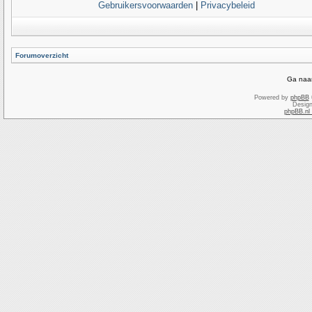
Gebruikersvoorwaarden
|
Privacybeleid
Forumoverzicht
Ga naar
Powered by
phpBB
Desig
phpBB.nl 