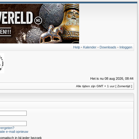
Help
•
Kalender
•
Downloads
•
Inloggen
Het is nu 08 aug 2026, 08:44
Alle tijden zijn GMT + 1 uur [ Zomertijd ]
vergeten?
atie e-mail opnieuw
tomatisch in bij ieder bezoek