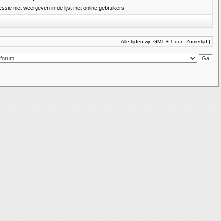
essie niet weergeven in de lijst met online gebruikers
Alle tijden zijn GMT + 1 uur [ Zomertijd ]