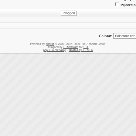
Mij deze s
Ga naar:
Powered by
phpBB
© 2000, 2002, 2005, 2007 phpBB Group.
Designed by
STSoftware
for
PTF
.
phpBB.nl Vertaling
-
Hosted by FFXS.nl