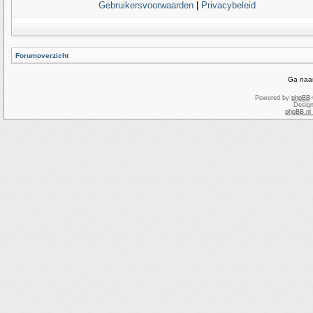
Gebruikersvoorwaarden
|
Privacybeleid
Forumoverzicht
Ga naar
Powered by
phpBB
Desig
phpBB.nl 