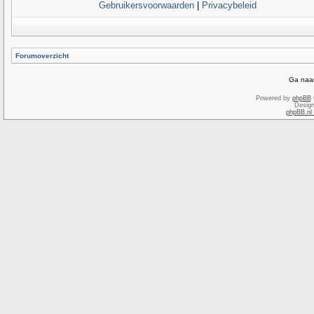
Gebruikersvoorwaarden
|
Privacybeleid
Forumoverzicht
Ga naar
Powered by
phpBB
Desig
phpBB.nl 