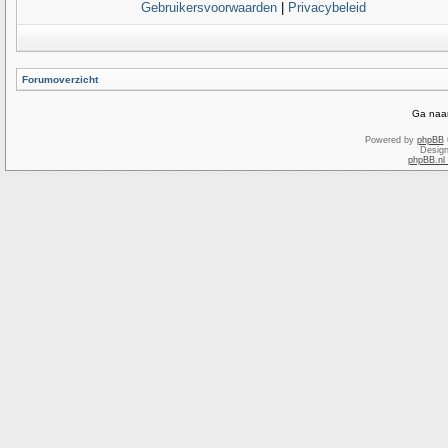
Gebruikersvoorwaarden
|
Privacybeleid
Forumoverzicht
Ga naar
Powered by
phpBB
Desig
phpBB.nl 