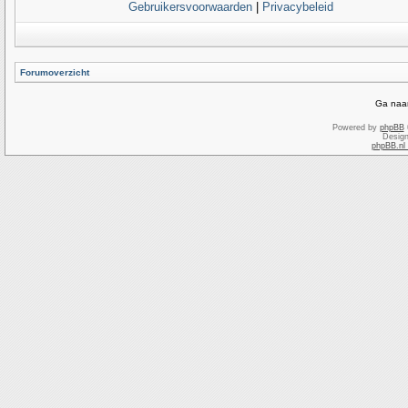
Gebruikersvoorwaarden
|
Privacybeleid
Forumoverzicht
Ga naar
Powered by
phpBB
Desig
phpBB.nl 