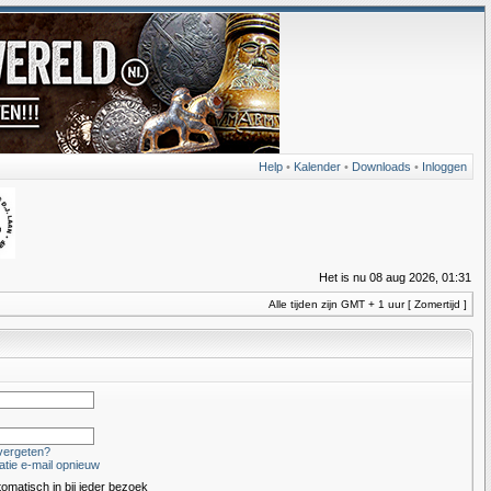
Help
•
Kalender
•
Downloads
•
Inloggen
Het is nu 08 aug 2026, 01:31
Alle tijden zijn GMT + 1 uur [ Zomertijd ]
vergeten?
atie e-mail opnieuw
tomatisch in bij ieder bezoek