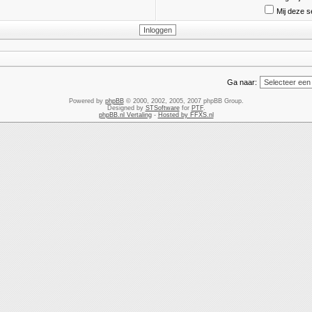
Mij deze s
Ga naar:
Powered by
phpBB
© 2000, 2002, 2005, 2007 phpBB Group.
Designed by
STSoftware
for
PTF
.
phpBB.nl Vertaling
-
Hosted by FFXS.nl