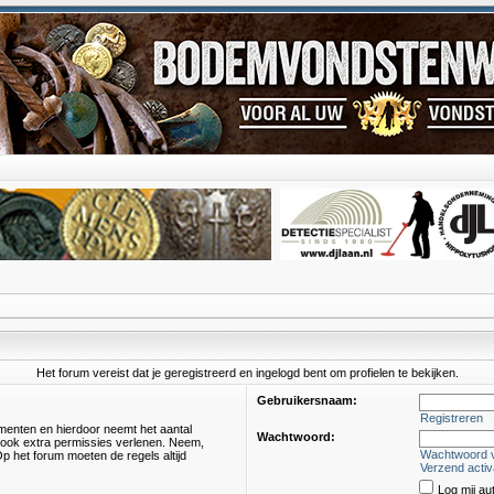
Het forum vereist dat je geregistreerd en ingelogd bent om profielen te bekijken.
Gebruikersnaam:
Registreren
omenten en hierdoor neemt het aantal
Wachtwoord:
s ook extra permissies verlenen. Neem,
Wachtwoord 
p het forum moeten de regels altijd
Verzend activ
Log mij au