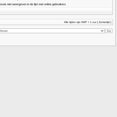
essie niet weergeven in de lijst met online gebruikers
Alle tijden zijn GMT + 1 uur [ Zomertijd ]