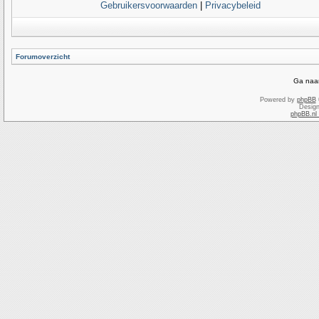
Gebruikersvoorwaarden
|
Privacybeleid
Forumoverzicht
Ga naar
Powered by
phpBB
Desig
phpBB.nl 