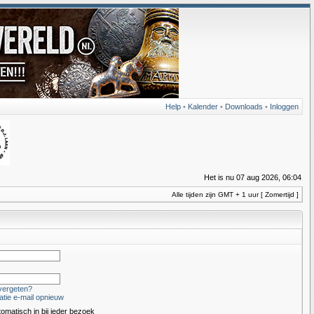
Help
•
Kalender
•
Downloads
•
Inloggen
Het is nu 07 aug 2026, 06:04
Alle tijden zijn GMT + 1 uur [ Zomertijd ]
vergeten?
atie e-mail opnieuw
tomatisch in bij ieder bezoek