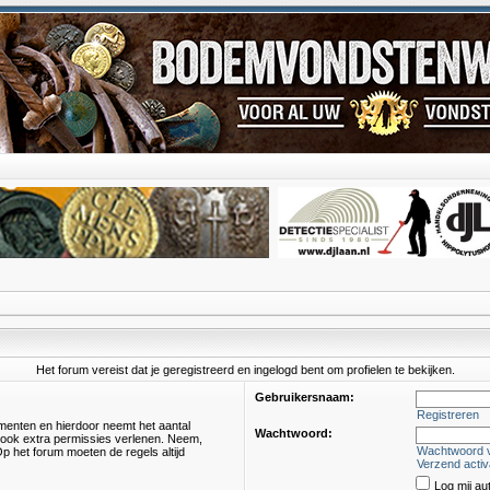
Het forum vereist dat je geregistreerd en ingelogd bent om profielen te bekijken.
Gebruikersnaam:
Registreren
omenten en hierdoor neemt het aantal
Wachtwoord:
s ook extra permissies verlenen. Neem,
Wachtwoord 
p het forum moeten de regels altijd
Verzend activ
Log mij au