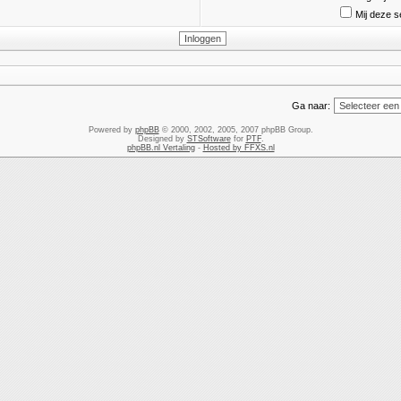
Mij deze s
Ga naar:
Powered by
phpBB
© 2000, 2002, 2005, 2007 phpBB Group.
Designed by
STSoftware
for
PTF
.
phpBB.nl Vertaling
-
Hosted by FFXS.nl