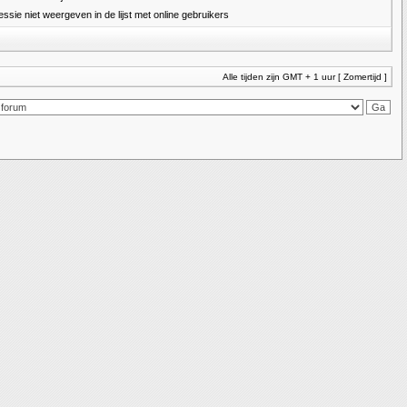
essie niet weergeven in de lijst met online gebruikers
Alle tijden zijn GMT + 1 uur [ Zomertijd ]