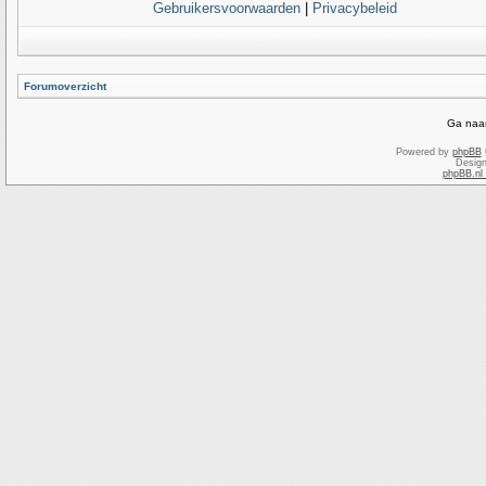
Gebruikersvoorwaarden
|
Privacybeleid
Forumoverzicht
Ga naar
Powered by
phpBB
Desig
phpBB.nl 