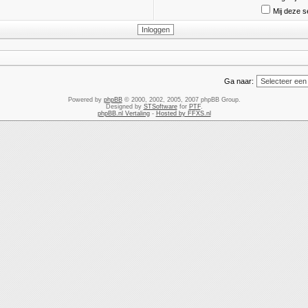
Mij deze s
Ga naar:
Powered by
phpBB
© 2000, 2002, 2005, 2007 phpBB Group.
Designed by
STSoftware
for
PTF
.
phpBB.nl Vertaling
-
Hosted by FFXS.nl