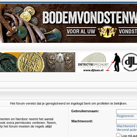
Het forum vereist dat je geregistreerd en ingelogd bent om profielen te bekijken.
Gebruikersnaam:
Registreren
omenten en hierdoor neemt het aantal
Wachtwoord:
s ook extra permissies verlenen. Neem,
Wachtwoord 
p het forum moeten de regels altijd
Verzend activ
Log mij au