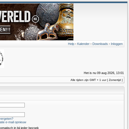
Help
•
Kalender
•
Downloads
•
Inloggen
Het is nu 09 aug 2026, 13:01
Alle tijden zijn GMT + 1 uur [ Zomertijd ]
vergeten?
atie e-mail opnieuw
tomatisch in bij ieder bezoek