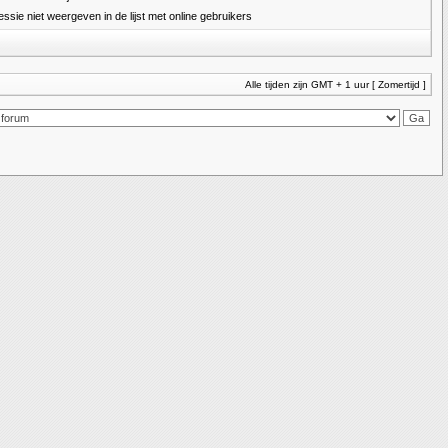
essie niet weergeven in de lijst met online gebruikers
Alle tijden zijn GMT + 1 uur [ Zomertijd ]