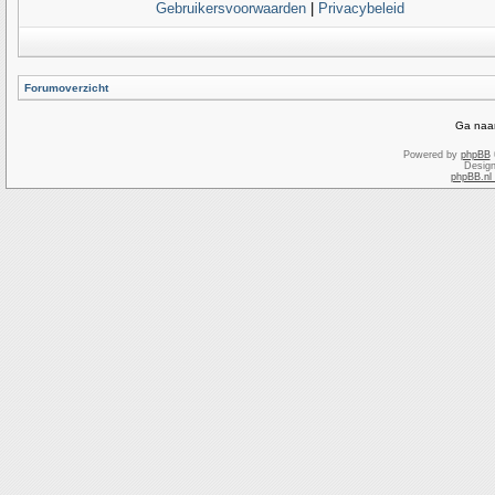
Gebruikersvoorwaarden
|
Privacybeleid
Forumoverzicht
Ga naar
Powered by
phpBB
Desig
phpBB.nl 