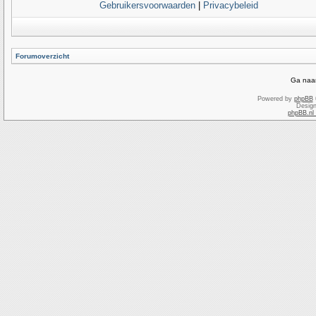
Gebruikersvoorwaarden
|
Privacybeleid
Forumoverzicht
Ga naar
Powered by
phpBB
Desig
phpBB.nl 