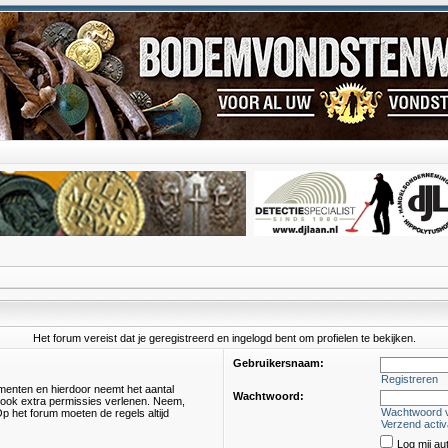
Het forum vereist dat je geregistreerd en ingelogd bent om profielen te bekijken.
Gebruikersnaam:
Registreren
omenten en hierdoor neemt het aantal
Wachtwoord:
s ook extra permissies verlenen. Neem,
Wachtwoord 
p het forum moeten de regels altijd
Verzend activ
Log mij au