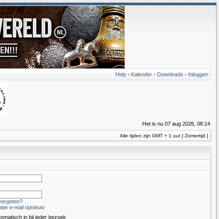
Help
•
Kalender
•
Downloads
•
Inloggen
Het is nu 07 aug 2026, 08:14
Alle tijden zijn GMT + 1 uur [ Zomertijd ]
vergeten?
atie e-mail opnieuw
tomatisch in bij ieder bezoek