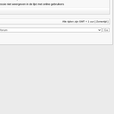
essie niet weergeven in de lijst met online gebruikers
Alle tijden zijn GMT + 1 uur [ Zomertijd ]