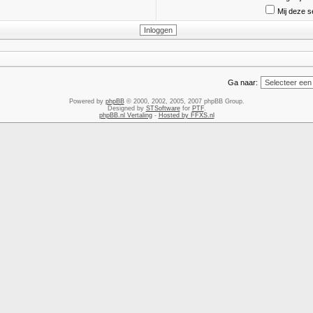
Mij deze s
Ga naar:
Powered by
phpBB
© 2000, 2002, 2005, 2007 phpBB Group.
Designed by
STSoftware
for
PTF
.
phpBB.nl Vertaling
-
Hosted by FFXS.nl