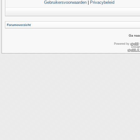
Gebruikersvoorwaarden
|
Privacybeleid
Forumoverzicht
Ga naar
Powered by
phpBB
Desig
phpBB.nl 