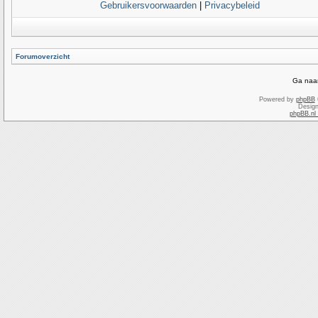
Gebruikersvoorwaarden
|
Privacybeleid
Forumoverzicht
Ga naar
Powered by
phpBB
Desig
phpBB.nl 