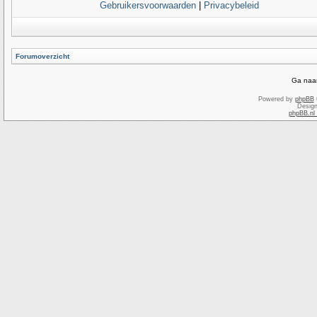
Gebruikersvoorwaarden
|
Privacybeleid
Forumoverzicht
Ga naar
Powered by
phpBB
Desig
phpBB.nl 