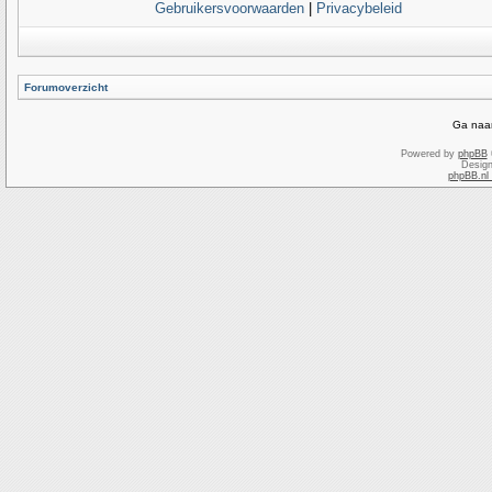
Gebruikersvoorwaarden
|
Privacybeleid
Forumoverzicht
Ga naar
Powered by
phpBB
Desig
phpBB.nl 