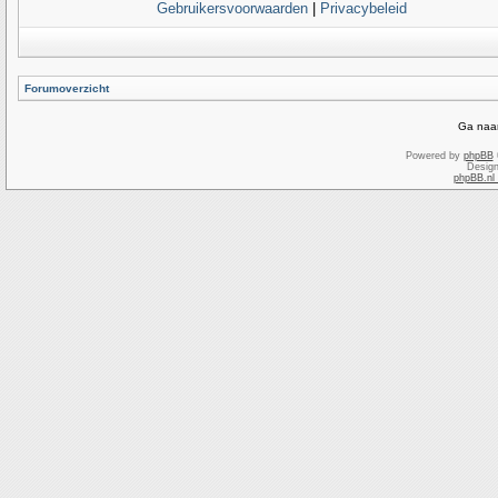
Gebruikersvoorwaarden
|
Privacybeleid
Forumoverzicht
Ga naar
Powered by
phpBB
Desig
phpBB.nl 