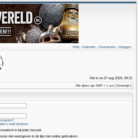
Help
•
Kalender
•
Downloads
•
Inloggen
Het is nu 07 aug 2026, 08:21
Alle tijden zijn GMT + 1 uur [ Zomertijd ]
vergeten?
atie e-mail opnieuw
tomatisch in bij ieder bezoek
essie niet weergeven in de lijst met online gebruikers