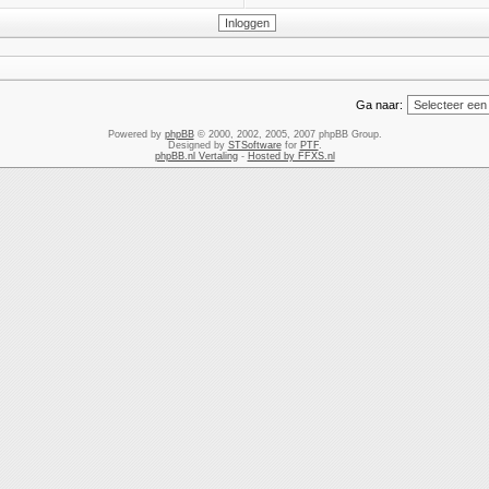
Ga naar:
Powered by
phpBB
© 2000, 2002, 2005, 2007 phpBB Group.
Designed by
STSoftware
for
PTF
.
phpBB.nl Vertaling
-
Hosted by FFXS.nl