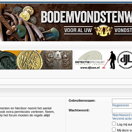
Gebruikersnaam:
Registreren
omenten en hierdoor neemt het aantal
Wachtwoord:
s ook extra permissies verlenen. Neem,
Wachtwoord 
p het forum moeten de regels altijd
Verzend activ
Log mij au
Mij deze s