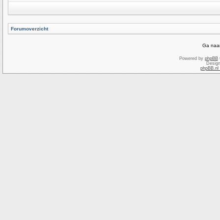
Forumoverzicht
Ga naar
Powered by
phpBB
Desig
phpBB.nl 