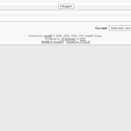
Ga naar:
Powered by
phpBB
© 2000, 2002, 2005, 2007 phpBB Group.
Designed by
STSoftware
for
PTF
.
phpBB.nl Vertaling
-
Hosted by FFXS.nl