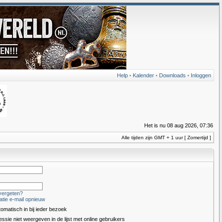
Help
•
Kalender
•
Downloads
•
Inloggen
Het is nu 08 aug 2026, 07:36
Alle tijden zijn GMT + 1 uur [ Zomertijd ]
vergeten?
atie e-mail opnieuw
tomatisch in bij ieder bezoek
essie niet weergeven in de lijst met online gebruikers