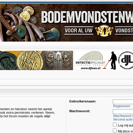
Gebruikersnaam:
Registreren
omenten en hierdoor neemt het aantal
Wachtwoord:
s ook extra permissies verlenen. Neem,
Wachtwoord 
p het forum moeten de regels altijd
Verzend activ
Log mij au
Mij deze s