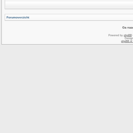
Forumoverzicht
Ga naar
Powered by
phpBB
Desig
phpBB.nl 