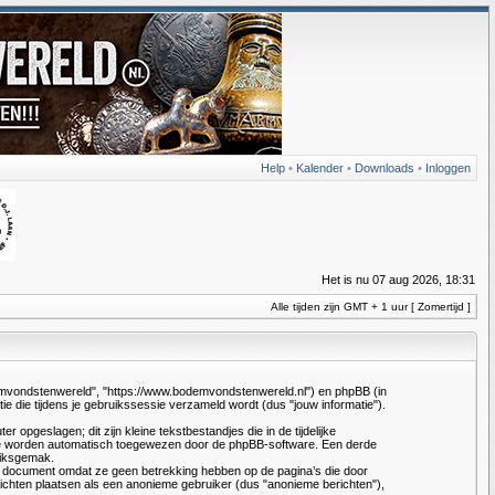
Help
•
Kalender
•
Downloads
•
Inloggen
Het is nu 07 aug 2026, 18:31
Alle tijden zijn GMT + 1 uur [ Zomertijd ]
odemvondstenwereld", "https://www.bodemvondstenwereld.nl") en phpBB (in
 die tijdens je gebruikssessie verzameld wordt (dus "jouw informatie").
geslagen; dit zijn kleine tekstbestandjes die in de tijdelijke
ze worden automatisch toegewezen door de phpBB-software. Een derde
uiksgemak.
t document omdat ze geen betrekking hebben op de pagina’s die door
ichten plaatsen als een anonieme gebruiker (dus "anonieme berichten"),