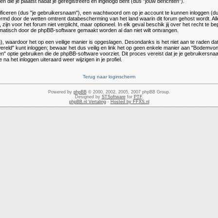
 die je plaatst nadat je geregistreerd en ingelogd bent (dus "jouw berichten").
ceren (dus "je gebruikersnaam"), een wachtwoord om op je account te kunnen inloggen (dus "
rmd door de wetten omtrent databescherming van het land waarin dit forum gehost wordt. Al
ijn voor het forum niet verplicht, maar optioneel. In elk geval beschik jij over het recht te 
utomatisch door de phpBB-software gemaakt worden al dan niet wilt ontvangen.
, waardoor het op een veilige manier is opgeslagen. Desondanks is het niet aan te raden dat
ld" kunt inloggen; bewaar het dus veilig en link het op geen enkele manier aan "Bodemvonds
" optie gebruiken die de phpBB-software voorziet. Dit proces vereist dat je je gebruikers
a het inloggen uiteraard weer wijzigen in je profiel.
Terug naar loginscherm
Powered by
phpBB
© 2000, 2002, 2005, 2007 phpBB Group.
Designed by
STSoftware
for
PTF
.
phpBB.nl Vertaling
-
Hosted by FFXS.nl