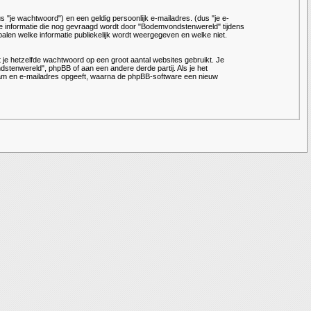
je wachtwoord") en een geldig persoonlijk e-mailadres. (dus "je e-
le informatie die nog gevraagd wordt door "Bodemvondstenwereld" tijdens
bepalen welke informatie publiekelijk wordt weergegeven en welke niet.
 je hetzelfde wachtwoord op een groot aantal websites gebruikt. Je
tenwereld", phpBB of aan een andere derde partij. Als je het
naam en e-mailadres opgeeft, waarna de phpBB-software een nieuw