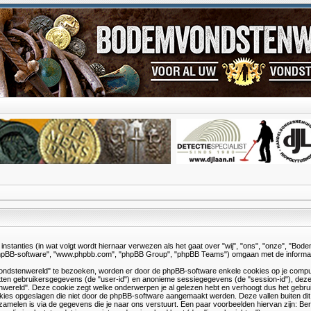
instanties (in wat volgt wordt hiernaar verwezen als het gaat over "wij", "ons", "onze", "B
 "phpBB-software", "www.phpbb.com", "phpBB Group", "phpBB Teams") omgaan met de informatie
dstenwereld" te bezoeken, worden er door de phpBB-software enkele cookies op je computer op
tten gebruikersgegevens (de "user-id") en anonieme sessiegegevens (de "session-id"), de
wereld". Deze cookie zegt welke onderwerpen je al gelezen hebt en verhoogt dus het gebr
kies opgeslagen die niet door de phpBB-software aangemaakt werden. Deze vallen buiten di
elen is via de gegevens die je naar ons verstuurt. Een paar voorbeelden hiervan zijn: Ber