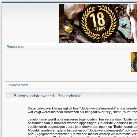
Registreren
Forumoverzicht
Bodemvondstenwereld - Privacybeleid
Deze beleidsverklaring legt uit hoe "Bodemvondstenwereld" en bijhorende 
wat volgt wordt hiernaar verwezen als het gaat over "zij", "hen", "hun",
Je informatie wordt op 2 manieren bijgehouden. Ten eerste door "Bodemvon
bestanden van je browser worden opgeslagen. De eerste 2 cookies beva
cookie wordt opgeslagen zodra je onderwerpen opent op "Bodemvondsten
Mogelijk worden er tijdens het surfen op "Bodemvondstenwereld" ook coo
phpBB gegenereerd worden. De tweede manier waarop we informatie verzam