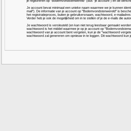
je registreren op "Bodemvondstenwereld" (dus "je account") en de berichten
Je account bevat minimaal een unieke naam waarmee we je kunnen identifi
mail"). De informatie van je account op "Bodemvondstenwereld" is besche
het registratieproces, buiten je gebruikersnaam, wachtwoord, e-mailadres, z
Verder heb je ook de mogelijkheid om in te stellen of je de e-mails die a
Je wachtwoord is versleuteld (en kan niet terug leesbaar gemaakt worden)
wachtwoord is het middel waarmee je op je account op "Bodemvondstenwere
wachtwoord van je account bent vergeten, kun je de "wachtwoord vergeten
wachtwoord zal genereren om opnieuw in te loggen. Dit wachtwoord kun je n