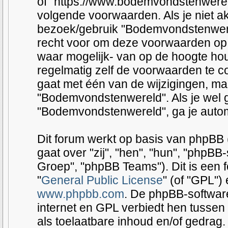
of "https://www.bodemvondstenwereld
volgende voorwaarden. Als je niet 
bezoek/gebruik "Bodemvondstenwere
recht voor om deze voorwaarden op i
waar mogelijk- van op de hoogte hou
regelmatig zelf de voorwaarden te co
gaat met één van de wijzigingen, ma
"Bodemvondstenwereld". Als je wel g
"Bodemvondstenwereld", ga je autom
Dit forum werkt op basis van phpBB (
gaat over "zij", "hen", "hun", "php
Groep", "phpBB Teams"). Dit is een 
"
General Public License
" (of "GPL"
www.phpbb.com
. De phpBB-software
internet en GPL verbiedt hen tussen 
als toelaatbare inhoud en/of gedrag.