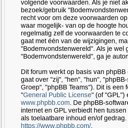
volgende voorwaarden. Als je niet 
bezoek/gebruik "Bodemvondstenwere
recht voor om deze voorwaarden op i
waar mogelijk- van op de hoogte hou
regelmatig zelf de voorwaarden te co
gaat met één van de wijzigingen, ma
"Bodemvondstenwereld". Als je wel g
"Bodemvondstenwereld", ga je autom
Dit forum werkt op basis van phpBB (
gaat over "zij", "hen", "hun", "php
Groep", "phpBB Teams"). Dit is een 
"
General Public License
" (of "GPL"
www.phpbb.com
. De phpBB-software
internet en GPL verbiedt hen tussen 
als toelaatbare inhoud en/of gedrag.
https://www.phpbb.com/
.