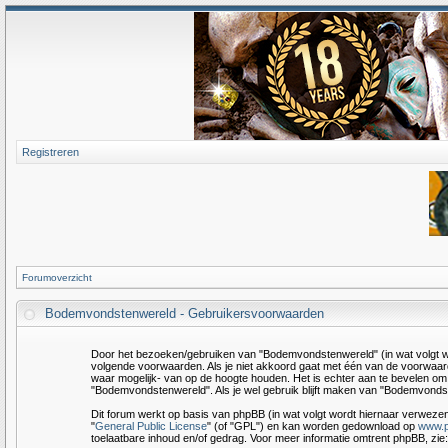
Registreren
Forumoverzicht
Bodemvondstenwereld - Gebruikersvoorwaarden
Door het bezoeken/gebruiken van "Bodemvondstenwereld" (in wat volgt wo
volgende voorwaarden. Als je niet akkoord gaat met één van de voorwaar
waar mogelijk- van op de hoogte houden. Het is echter aan te bevelen om r
"Bodemvondstenwereld". Als je wel gebruik blijft maken van "Bodemvondst
Dit forum werkt op basis van phpBB (in wat volgt wordt hiernaar verwezen
"
General Public License
" (of "GPL") en kan worden gedownload op
www.
toelaatbare inhoud en/of gedrag. Voor meer informatie omtrent phpBB, zie