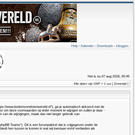
Help
•
Kalender
•
Downloads
•
Inloggen
Het is nu 07 aug 2026, 00:45
Alle tijden zijn GMT + 1 uur [ Zomertijd ]
ttps://www.bodemvondstenwereld.nl"), ga je automatisch akkoord met de
r om deze voorwaarden op ieder moment te wijzigen en zullen je daar -
én van de wijzigingen, maak dan niet langer gebruik van
"phpBB Teams"). Dit is een forumpakket dat is vrijgegeven onder de
biedt hen tussen te komen in wat wij toestaan en/of verbieden als