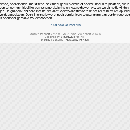
ende, bedreigende, racistische, seksueel-georiënteerde of andere inhoud te plaatsen, die in st
en tot een onmiddellijke permanente uitsluiting en waarschuwen we, als we dit nodig vinden, je
. Je gaat ook akkoord met het feit dat "Bodemvondstenwereld" het recht heeft om op ieder 
e wordt opgeslagen. Deze informatie wordt nooit zonder jouw toestemming aan derden doorge
toch openbaar gemaakt zouden worden.
Terug naar loginscherm
Powered by
phpBB
© 2000, 2002, 2005, 2007 phpBB Group.
Designed by
STSoftware
for
PTF
.
phpBB.nl Vertaling
-
Hosted by FFXS.nl