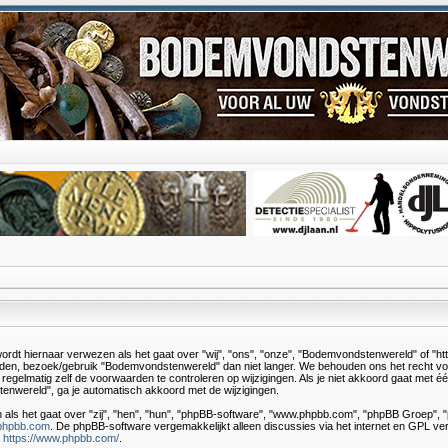
rdt hiernaar verwezen als het gaat over "wij", "ons", "onze", "Bodemvondstenwereld" of "h
den, bezoek/gebruik "Bodemvondstenwereld" dan niet langer. We behouden ons het recht voo
egelmatig zelf de voorwaarden te controleren op wijzigingen. Als je niet akkoord gaat met é
enwereld", ga je automatisch akkoord met de wijzigingen.
 als het gaat over "zij", "hen", "hun", "phpBB-software", "www.phpbb.com", "phpBB Groep", 
phpbb.com
. De phpBB-software vergemakkelijkt alleen discussies via het internet en GPL ver
:
https://www.phpbb.com/
.