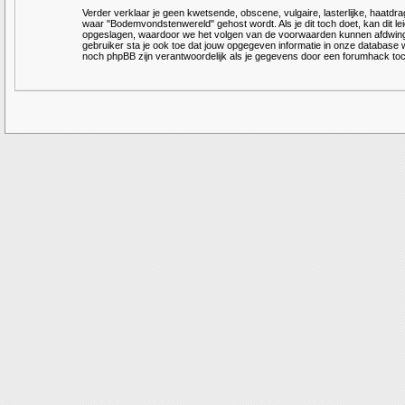
Verder verklaar je geen kwetsende, obscene, vulgaire, lasterlijke, haatdrag
waar "Bodemvondstenwereld" gehost wordt. Als je dit toch doet, kan dit leid
opgeslagen, waardoor we het volgen van de voorwaarden kunnen afdwingen
gebruiker sta je ook toe dat jouw opgegeven informatie in onze databas
noch phpBB zijn verantwoordelijk als je gegevens door een forumhack 