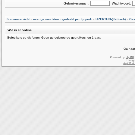
Gebruikersnaam:
Wachtwoord:
Forumoverzicht
»
overige vondsten ingedeeld per tijdperk
»
IJZERTIJD-(Keltisch)
»
Ges
Wie is er online
Gebruikers op dit forum: Geen geregistreerde gebruikers. en 1 gast
Ga naar
Powered by
phpBB
Desig
phpBB.nl 