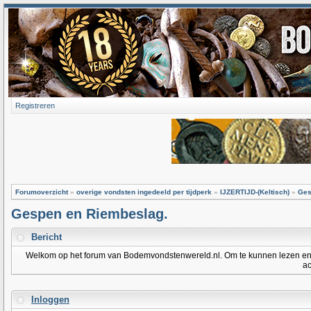
Registreren
Forumoverzicht
»
overige vondsten ingedeeld per tijdperk
»
IJZERTIJD-(Keltisch)
»
Ges
Gespen en Riembeslag.
Bericht
Welkom op het forum van Bodemvondstenwereld.nl. Om te kunnen lezen en po
ac
Inloggen