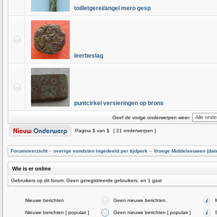
toilletgerei/angel mero gesp
leerbeslag
puntcirkel versieringen op brons
Geef de vorige onderwerpen weer:
Pagina
1
van
1
[ 21 onderwerpen ]
Forumoverzicht
»
overige vondsten ingedeeld per tijdperk
»
Vroege Middeleeuwen (dater
Wie is er online
Gebruikers op dit forum: Geen geregistreerde gebruikers. en 1 gast
Nieuwe berichten
Geen nieuwe berichten.
Nieuwe berichten [ populair ]
Geen nieuwe berichten [ populair ]