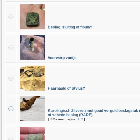
Beslag, sluiting of fibula?
Voorwerp voetje
Haarnaald of Stylus?
Karolingisch Zilveren met goud verguld beslagstuk
of schede beslag (RARE)
[
Ga naar pagina:
1
,
2
]