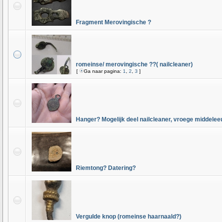
Fragment Merovingische ?
romeinse/ merovingische ??( nailcleaner)
[
Ga naar pagina:
1
,
2
,
3
]
Hanger? Mogelijk deel nailcleaner, vroege middele
Riemtong? Datering?
Vergulde knop (romeinse haarnaald?)