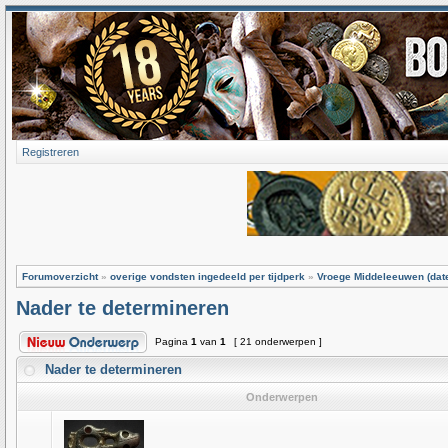
Registreren
Forumoverzicht
»
overige vondsten ingedeeld per tijdperk
»
Vroege Middeleeuwen (dater
Nader te determineren
Pagina
1
van
1
[ 21 onderwerpen ]
Nader te determineren
Onderwerpen