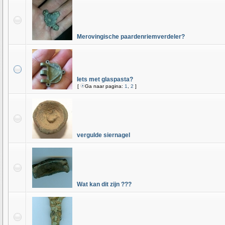
Merovingische paardenriemverdeler?
Iets met glaspasta?
[
Ga naar pagina:
1
,
2
]
vergulde siernagel
Wat kan dit zijn ???