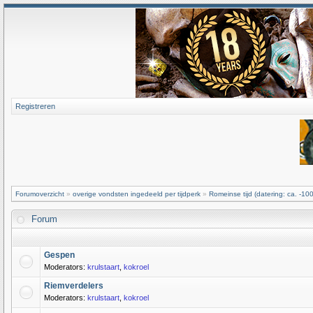
Registreren
Forumoverzicht
»
overige vondsten ingedeeld per tijdperk
»
Romeinse tijd (datering: ca. -100
Forum
Gespen
Moderators:
krulstaart
,
kokroel
Riemverdelers
Moderators:
krulstaart
,
kokroel