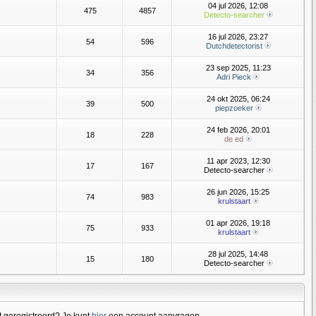
04 jul 2026, 12:08
475
4857
Detecto-searcher
16 jul 2026, 23:27
54
596
Dutchdetectorist
23 sep 2025, 11:23
34
356
Adri Pieck
24 okt 2025, 06:24
39
500
piepzoeker
24 feb 2026, 20:01
18
228
de ed
11 apr 2023, 12:30
17
167
Detecto-searcher
26 jun 2026, 15:25
74
983
krulstaart
01 apr 2026, 19:18
75
933
krulstaart
28 jul 2025, 14:48
15
180
Detecto-searcher