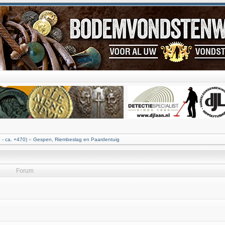
 - ca. +470)
»
Gespen, Riembeslag en Paardentuig
Forum