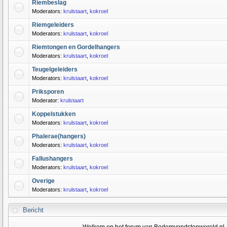
Riembeslag
Moderators:
krulstaart
,
kokroel
Riemgeleiders
Moderators:
krulstaart
,
kokroel
Riemtongen en Gordelhangers
Moderators:
krulstaart
,
kokroel
Teugelgeleiders
Moderators:
krulstaart
,
kokroel
Priksporen
Moderator:
krulstaart
Koppelstukken
Moderators:
krulstaart
,
kokroel
Phalerae(hangers)
Moderators:
krulstaart
,
kokroel
Fallushangers
Moderators:
krulstaart
,
kokroel
Overige
Moderators:
krulstaart
,
kokroel
Bericht