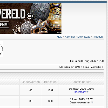
Help
•
Kalender
•
Downloads
•
Inloggen
Het is nu 08 aug 2026, 16:20
Alle tijden zijn GMT + 1 uur [ Zomertijd ]
Onderwerpen
Berichten
Laatste bericht
30 maart 2026, 17:46
86
1299
krulstaart
29 sep 2023, 17:37
38
330
Detecto-searcher