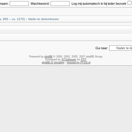
snaam:
Wachtwoord:
Log mij automatisch in bij ieder bezoek
. 950 – ca. 1270)
»
Nader te determineren
Ga naar:
Powered by
phpBB
© 2000, 2002, 2005, 2007 phpBB Group.
Designed by
STSoftware
for
PTF
.
phpBB.nl Vertaling
-
Hosted by FFXS.nl