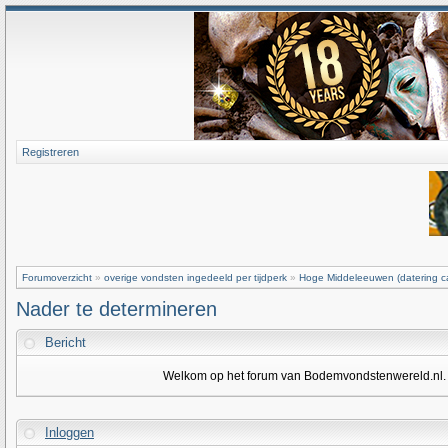
Registreren
Forumoverzicht
»
overige vondsten ingedeeld per tijdperk
»
Hoge Middeleeuwen (datering ca
Nader te determineren
Bericht
Welkom op het forum van Bodemvondstenwereld.nl. Om
Inloggen