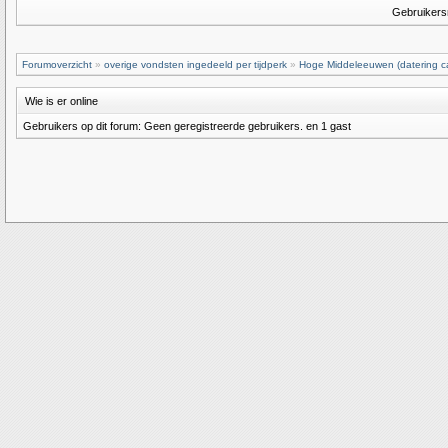
Gebruiker
Forumoverzicht
»
overige vondsten ingedeeld per tijdperk
»
Hoge Middeleeuwen (datering ca
Wie is er online
Gebruikers op dit forum: Geen geregistreerde gebruikers. en 1 gast