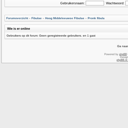
Gebruikersnaam:
Wachtwoord:
Forumoverzicht
»
Fibulae
»
Hoog Middeleeuwse Fibulae
»
Pronk fibula
Wie is er online
Gebruikers op dit forum: Geen geregistreerde gebruikers. en 1 gast
Ga naar
Powered by
phpBB
Desig
phpBB.nl 