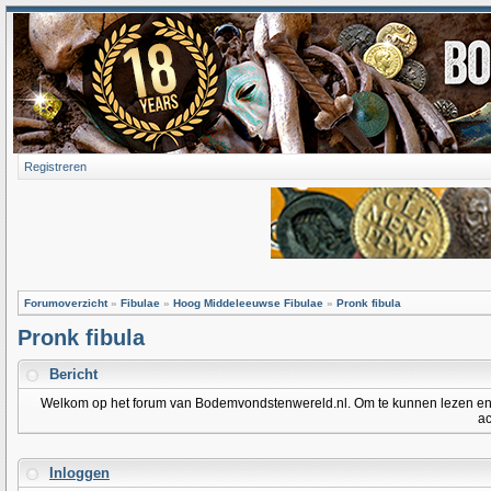
Registreren
Forumoverzicht
»
Fibulae
»
Hoog Middeleeuwse Fibulae
»
Pronk fibula
Pronk fibula
Bericht
Welkom op het forum van Bodemvondstenwereld.nl. Om te kunnen lezen en po
ac
Inloggen