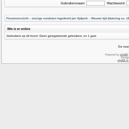
Gebruikersnaam:
Wachtwoord:
Forumoverzicht
»
overige vondsten ingedeeld per tijdperk
»
Nieuwe tijd (datering ca. 1
Wie is er online
Gebruikers op dit forum: Geen geregistreerde gebruikers. en 1 gast
Ga naar
Powered by
phpBB
Desig
phpBB.nl 