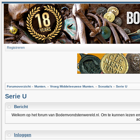
Registreren
Forumoverzicht
»
Munten.
»
Vroeg Middeleeuwse Munten.
»
Sceatta's
»
Serie U
Serie U
Bericht
Welkom op het forum van Bodemvondstenwereld.nl. Om te kunnen lezen en po
ac
Inloggen