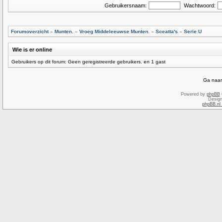
Gebruikersnaam:
Wachtwoord:
Forumoverzicht
»
Munten.
»
Vroeg Middeleeuwse Munten.
»
Sceatta's
»
Serie U
Wie is er online
Gebruikers op dit forum: Geen geregistreerde gebruikers. en 1 gast
Ga naar
Powered by
phpBB
Desig
phpBB.nl 