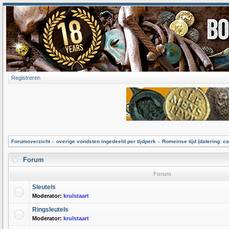
Registreren
Forumoverzicht
»
overige vondsten ingedeeld per tijdperk
»
Romeinse tijd (datering: ca
Forum
Forum
Sleutels
Moderator:
krulstaart
Ringsleutels
Moderator:
krulstaart