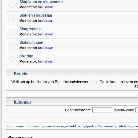
Slotplaten en slotpennen
Moderator:
krulstaart
Slot- en sierbeslag
Moderator:
krulstaart
Slotgrendels
Moderator:
krulstaart
Slotsluitingen
Moderator:
krulstaart
Overige
Moderator:
krulstaart
Bericht
Welkom op het forum van Bodemvondstenwereld.nl. Om te kunnen lezen en po
ac
Inloggen
Gebruikersnaam:
Wachtwoord:
Forumoverzicht
»
overige vondsten ingedeeld per tijdperk
»
Romeinse tijd (datering: ca
Wie is er online