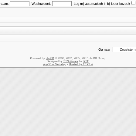
snaam:
Wachtwoord:
Log mij automatisch in bij ieder bezoek
Ga naar:
Powered by
phpBB
© 2000, 2002, 2005, 2007 phpBB Group.
Designed by
STSoftware
for
PTF
.
phpBB.nl Vertaling
-
Hosted by FFXS.nl