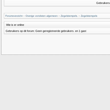
Gebruiker
Forumoverzicht
»
Overige vondsten algemeen
»
Zegelstempels.
»
Zegelstempels
Wie is er online
Gebruikers op dit forum: Geen geregistreerde gebruikers. en 1 gast