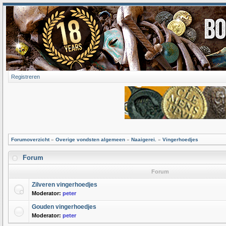
Registreren
Forumoverzicht
»
Overige vondsten algemeen
»
Naaigerei.
»
Vingerhoedjes
Forum
Forum
Zilveren vingerhoedjes
Moderator:
peter
Gouden vingerhoedjes
Moderator:
peter