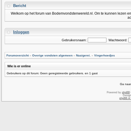
Bericht
Welkom op het forum van Bodemvondstenwereld.nl. Om te kunnen lezen en po
ac
Inloggen
Gebruikersnaam:
Wachtwoord:
Forumoverzicht
»
Overige vondsten algemeen
»
Naaigerei.
»
Vingerhoedjes
Wie is er online
Gebruikers op dit forum: Geen geregistreerde gebruikers. en 1 gast
Ga naar
Powered by
phpBB
Desig
phpBB.nl 