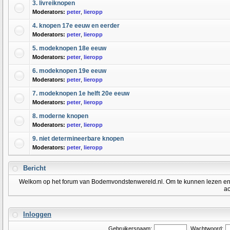
3. livreiknopen
Moderators:
peter
,
lieropp
4. knopen 17e eeuw en eerder
Moderators:
peter
,
lieropp
5. modeknopen 18e eeuw
Moderators:
peter
,
lieropp
6. modeknopen 19e eeuw
Moderators:
peter
,
lieropp
7. modeknopen 1e helft 20e eeuw
Moderators:
peter
,
lieropp
8. moderne knopen
Moderators:
peter
,
lieropp
9. niet determineerbare knopen
Moderators:
peter
,
lieropp
Bericht
Welkom op het forum van Bodemvondstenwereld.nl. Om te kunnen lezen en po
ac
Inloggen
Gebruikersnaam:
Wachtwoord: