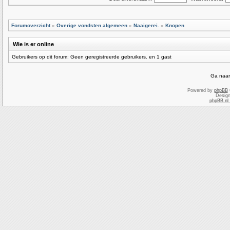
Forumoverzicht
»
Overige vondsten algemeen
»
Naaigerei.
»
Knopen
Wie is er online
Gebruikers op dit forum: Geen geregistreerde gebruikers. en 1 gast
Ga naar
Powered by
phpBB
Desig
phpBB.nl 