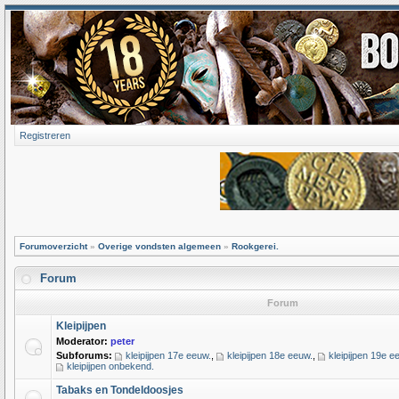
Registreren
Forumoverzicht
»
Overige vondsten algemeen
»
Rookgerei.
Forum
Forum
Kleipijpen
Moderator:
peter
Subforums:
kleipijpen 17e eeuw.
,
kleipijpen 18e eeuw.
,
kleipijpen 19e e
kleipijpen onbekend.
Tabaks en Tondeldoosjes