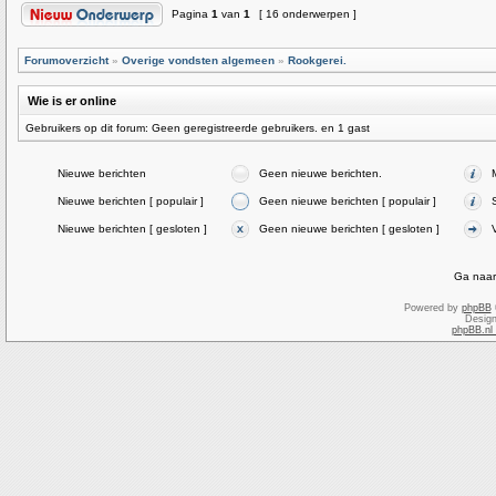
Pagina
1
van
1
[ 16 onderwerpen ]
Forumoverzicht
»
Overige vondsten algemeen
»
Rookgerei.
Wie is er online
Gebruikers op dit forum: Geen geregistreerde gebruikers. en 1 gast
Nieuwe berichten
Geen nieuwe berichten.
Nieuwe berichten [ populair ]
Geen nieuwe berichten [ populair ]
Nieuwe berichten [ gesloten ]
Geen nieuwe berichten [ gesloten ]
Ga naar
Powered by
phpBB
Desig
phpBB.nl 