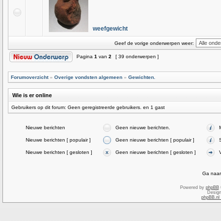
weefgewicht
Geef de vorige onderwerpen weer:
Pagina
1
van
2
[ 39 onderwerpen ]
Forumoverzicht
»
Overige vondsten algemeen
»
Gewichten.
Wie is er online
Gebruikers op dit forum: Geen geregistreerde gebruikers. en 1 gast
Nieuwe berichten
Geen nieuwe berichten.
Nieuwe berichten [ populair ]
Geen nieuwe berichten [ populair ]
Nieuwe berichten [ gesloten ]
Geen nieuwe berichten [ gesloten ]
Ga naar
Powered by
phpBB
Desig
phpBB.nl 