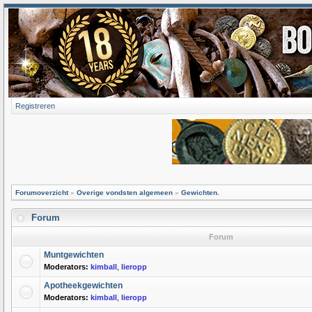
Registreren
Forumoverzicht
»
Overige vondsten algemeen
»
Gewichten.
Forum
Forum
Muntgewichten
Moderators:
kimball
,
lieropp
Apotheekgewichten
Moderators:
kimball
,
lieropp