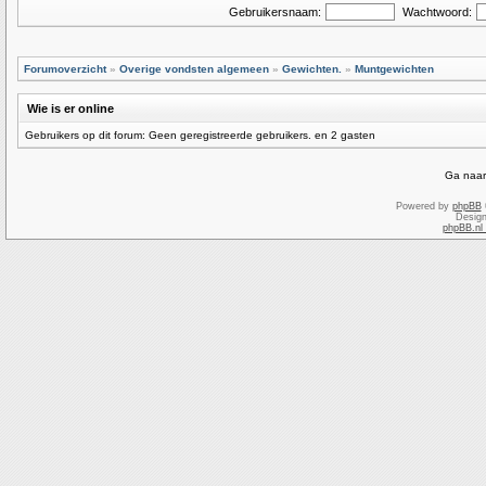
Gebruikersnaam:
Wachtwoord:
Forumoverzicht
»
Overige vondsten algemeen
»
Gewichten.
»
Muntgewichten
Wie is er online
Gebruikers op dit forum: Geen geregistreerde gebruikers. en 2 gasten
Ga naar
Powered by
phpBB
Desig
phpBB.nl 