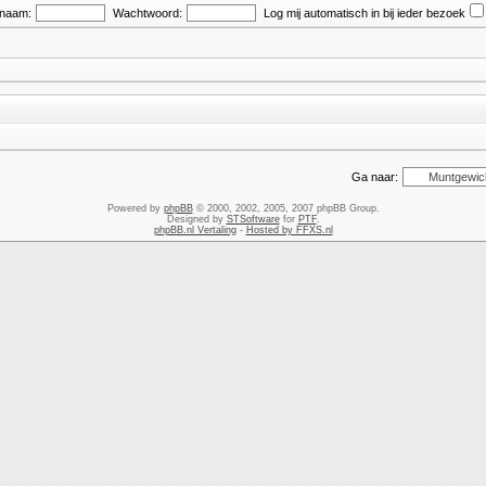
snaam:
Wachtwoord:
Log mij automatisch in bij ieder bezoek
Ga naar:
Powered by
phpBB
© 2000, 2002, 2005, 2007 phpBB Group.
Designed by
STSoftware
for
PTF
.
phpBB.nl Vertaling
-
Hosted by FFXS.nl