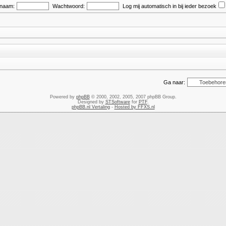
snaam:
Wachtwoord:
Log mij automatisch in bij ieder bezoek
Ga naar:
Powered by
phpBB
© 2000, 2002, 2005, 2007 phpBB Group.
Designed by
STSoftware
for
PTF
.
phpBB.nl Vertaling
-
Hosted by FFXS.nl