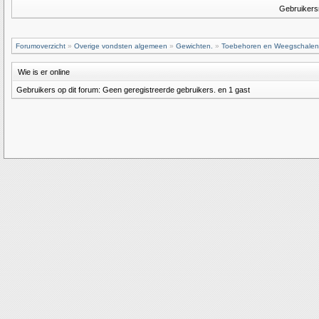
Gebruiker
Forumoverzicht
»
Overige vondsten algemeen
»
Gewichten.
»
Toebehoren en Weegschalen
Wie is er online
Gebruikers op dit forum: Geen geregistreerde gebruikers. en 1 gast