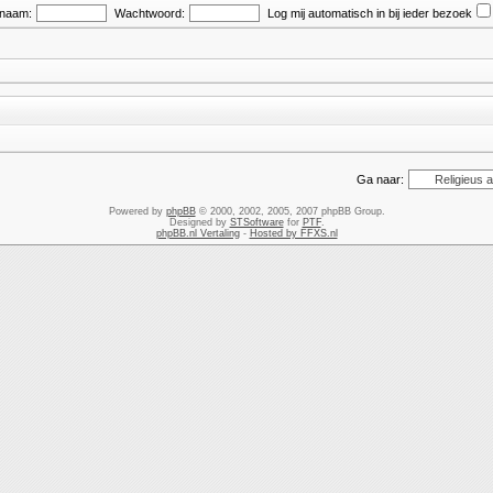
snaam:
Wachtwoord:
Log mij automatisch in bij ieder bezoek
Ga naar:
Powered by
phpBB
© 2000, 2002, 2005, 2007 phpBB Group.
Designed by
STSoftware
for
PTF
.
phpBB.nl Vertaling
-
Hosted by FFXS.nl