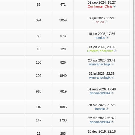
09 sep 2024, 18:27
52
471
Coinhunter Chris
30 jul 2026, 21:21
394
3059
de ed
18 jun 2025, 17:56
50
573
huntius
13 jan 2026, 20:36
18
129
Detecto-searcher
23 apr 2026, 23:41
130
826
wimvanschaijk
31 jul 2026, 22:38
202
1840
wimvanschaijk
01 aug 2026, 17:48
918
7819
dennisch9944
28 okt 2025, 21:26
116
1085
bennie
22 feb 2026, 21:46
147
1733
dennisch9944
18 dec 2019, 22:18
22
283