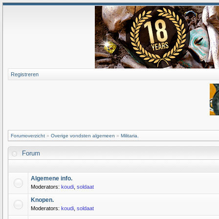
Registreren
Forumoverzicht
»
Overige vondsten algemeen
»
Militaria.
Forum
Algemene info.
Moderators:
koudi
,
soldaat
Knopen.
Moderators:
koudi
,
soldaat