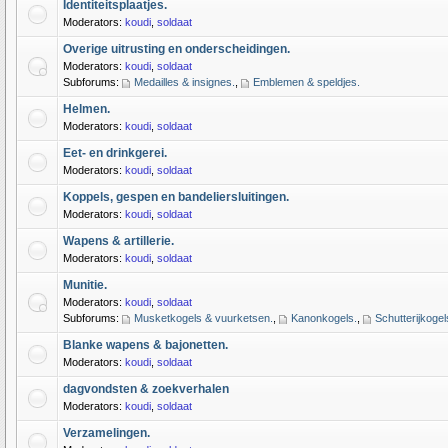
Identiteitsplaatjes.
Moderators:
koudi
,
soldaat
Overige uitrusting en onderscheidingen.
Moderators:
koudi
,
soldaat
Subforums:
Medailles & insignes.
,
Emblemen & speldjes.
Helmen.
Moderators:
koudi
,
soldaat
Eet- en drinkgerei.
Moderators:
koudi
,
soldaat
Koppels, gespen en bandeliersluitingen.
Moderators:
koudi
,
soldaat
Wapens & artillerie.
Moderators:
koudi
,
soldaat
Munitie.
Moderators:
koudi
,
soldaat
Subforums:
Musketkogels & vuurketsen.
,
Kanonkogels.
,
Schutterijkogel
Blanke wapens & bajonetten.
Moderators:
koudi
,
soldaat
dagvondsten & zoekverhalen
Moderators:
koudi
,
soldaat
Verzamelingen.