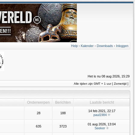
Help
•
Kalender
•
Downloads
•
Inloggen
Het is nu 08 aug 2026, 15:29
Alle tijden zijn GMT + 1 uur [ Zomertijd ]
Onderwerpen
Berichten
Laatste bericht
14 feb 2021, 22:17
28
188
paul1984
01 aug 2026, 13:04
635
3723
Seeker