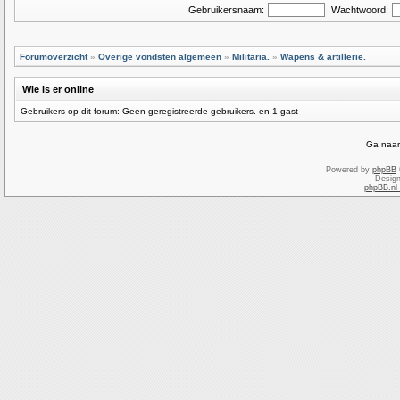
Gebruikersnaam:
Wachtwoord:
Forumoverzicht
»
Overige vondsten algemeen
»
Militaria.
»
Wapens & artillerie.
Wie is er online
Gebruikers op dit forum: Geen geregistreerde gebruikers. en 1 gast
Ga naar
Powered by
phpBB
Desig
phpBB.nl 