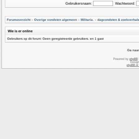
Gebruikersnaam:
Wachtwoord:
Forumoverzicht
»
Overige vondsten algemeen
»
Militaria.
»
dagvondsten & zoekverhal
Wie is er online
Gebruikers op dit forum: Geen geregistreerde gebruikers. en 1 gast
Ga naar
Powered by
phpBB
Desig
phpBB.nl 